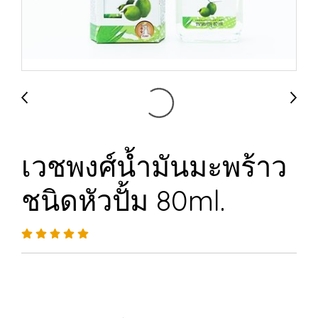
เวชพงศ์น้ำมันมะพร้าว
ชนิดหัวปั้ม 80ml.